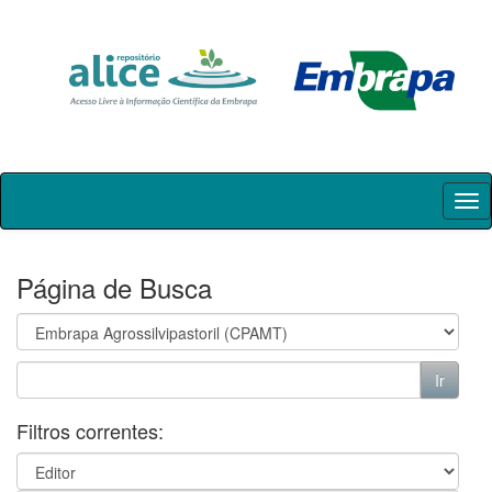
Skip
navigation
Página de Busca
Filtros correntes: