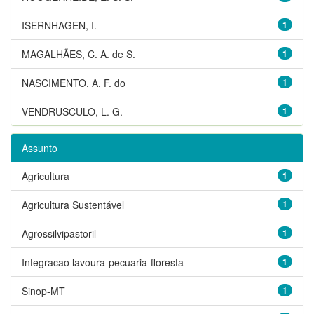
ISERNHAGEN, I.
1
MAGALHÃES, C. A. de S.
1
NASCIMENTO, A. F. do
1
VENDRUSCULO, L. G.
1
Assunto
Agricultura
1
Agricultura Sustentável
1
Agrossilvipastoril
1
Integracao lavoura-pecuaria-floresta
1
Sinop-MT
1