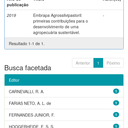
publicação
2019
Embrapa Agrossilvipastoril:
-
primeiras contribuições para o
desenvolvimento de uma
agropecuária sustentável.
Resultado 1-1 de 1.
Anterior
1
Póximo
Busca facetada
Editor
CARNEVALLI, R. A.
1
FARIAS NETO, A. L. de
1
FERNANDES JUNIOR, F.
1
HOOGERHEIDE, E. S. S.
1