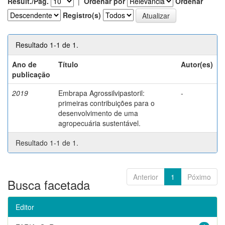
Result./Pág.
|
Ordenar por
Ordenar
Registro(s)
Resultado 1-1 de 1.
Ano de
Título
Autor(es)
publicação
2019
Embrapa Agrossilvipastoril:
-
primeiras contribuições para o
desenvolvimento de uma
agropecuária sustentável.
Resultado 1-1 de 1.
Anterior
1
Póximo
Busca facetada
Editor