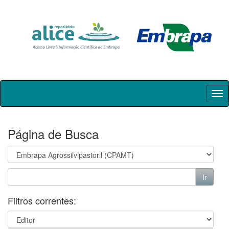
Skip
navigation
Página de Busca
Filtros correntes: