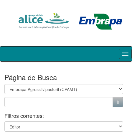
Skip
navigation
Página de Busca
Filtros correntes: