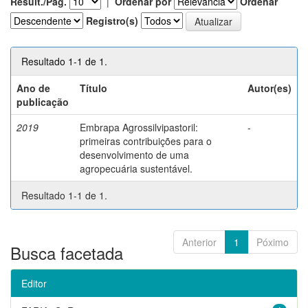
Result./Pág.
|
Ordenar por
Ordenar
Registro(s)
Resultado 1-1 de 1.
Ano de
Título
Autor(es)
publicação
2019
Embrapa Agrossilvipastoril:
-
primeiras contribuições para o
desenvolvimento de uma
agropecuária sustentável.
Resultado 1-1 de 1.
Anterior
1
Póximo
Busca facetada
Editor