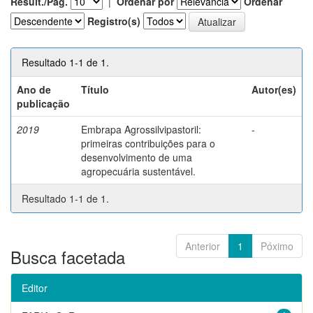
Result./Pág.
|
Ordenar por
Ordenar
Registro(s)
Resultado 1-1 de 1.
Ano de
Título
Autor(es)
publicação
2019
Embrapa Agrossilvipastoril:
-
primeiras contribuições para o
desenvolvimento de uma
agropecuária sustentável.
Resultado 1-1 de 1.
Anterior
1
Póximo
Busca facetada
Editor