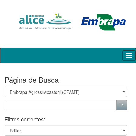
Skip
navigation
Página de Busca
Filtros correntes: