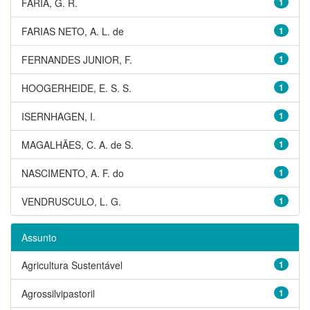
FARIA, G. R.
1
FARIAS NETO, A. L. de
1
FERNANDES JUNIOR, F.
1
HOOGERHEIDE, E. S. S.
1
ISERNHAGEN, I.
1
MAGALHÃES, C. A. de S.
1
NASCIMENTO, A. F. do
1
VENDRUSCULO, L. G.
1
Assunto
Agricultura Sustentável
1
Agrossilvipastoril
1