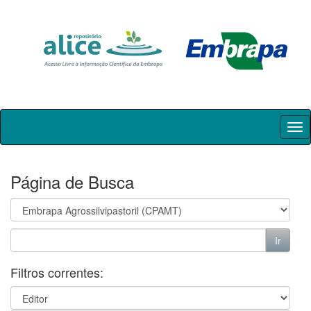
Skip
navigation
Página de Busca
Filtros correntes: