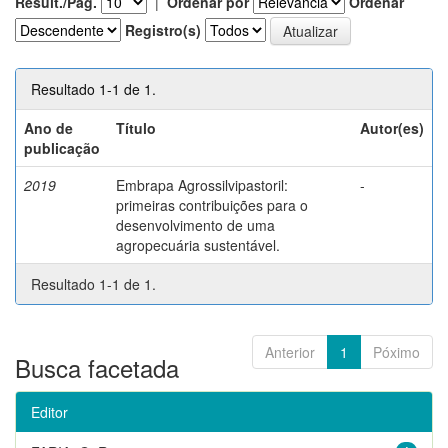
Result./Pág.
|
Ordenar por
Ordenar
Registro(s)
Resultado 1-1 de 1.
Ano de
Título
Autor(es)
publicação
2019
Embrapa Agrossilvipastoril:
-
primeiras contribuições para o
desenvolvimento de uma
agropecuária sustentável.
Resultado 1-1 de 1.
Anterior
1
Póximo
Busca facetada
Editor