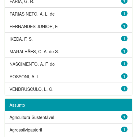
FARIA, G. R.
1
FARIAS NETO, A. L. de
1
FERNANDES JUNIOR, F.
1
IKEDA, F. S.
1
MAGALHÃES, C. A. de S.
1
NASCIMENTO, A. F. do
1
ROSSONI, A. L.
1
VENDRUSCULO, L. G.
1
Assunto
Agricultura Sustentável
1
Agrossilvipastoril
1