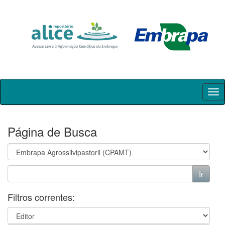
Skip
navigation
Página de Busca
Filtros correntes: