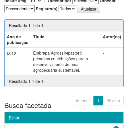
Result./Pág.
|
Ordenar por
Ordenar
Registro(s)
Resultado 1-1 de 1.
Ano de
Título
Autor(es)
publicação
2019
Embrapa Agrossilvipastoril:
-
primeiras contribuições para o
desenvolvimento de uma
agropecuária sustentável.
Resultado 1-1 de 1.
Anterior
1
Póximo
Busca facetada
Editor