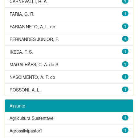
CARNEVALLI, R. A.
1
FARIA, G. R.
1
FARIAS NETO, A. L. de
1
FERNANDES JUNIOR, F.
1
IKEDA, F. S.
1
MAGALHÃES, C. A. de S.
1
NASCIMENTO, A. F. do
1
ROSSONI, A. L.
1
Assunto
Agricultura Sustentável
1
Agrossilvipastoril
1