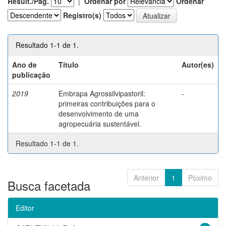
Result./Pág.
|
Ordenar por
Ordenar
Registro(s)
Resultado 1-1 de 1.
Ano de
Título
Autor(es)
publicação
2019
Embrapa Agrossilvipastoril:
-
primeiras contribuições para o
desenvolvimento de uma
agropecuária sustentável.
Resultado 1-1 de 1.
Anterior
1
Póximo
Busca facetada
Editor