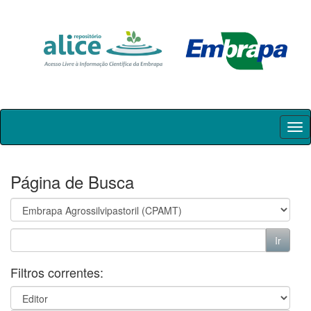
Skip
navigation
Página de Busca
Filtros correntes: