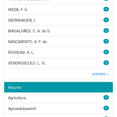
IKEDA, F. S.
1
ISERNHAGEN, I.
1
MAGALHÃES, C. A. de S.
1
NASCIMENTO, A. F. do
1
ROSSONI, A. L.
1
VENDRUSCULO, L. G.
1
próximo >
Assunto
Agricultura
1
Agrossilvipastoril
1