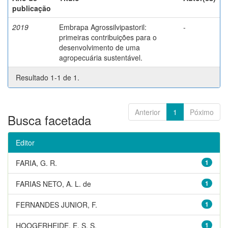
publicação
2019
Embrapa Agrossilvipastoril:
-
primeiras contribuições para o
desenvolvimento de uma
agropecuária sustentável.
Resultado 1-1 de 1.
Anterior
1
Póximo
Busca facetada
Editor
FARIA, G. R.
1
FARIAS NETO, A. L. de
1
FERNANDES JUNIOR, F.
1
HOOGERHEIDE, E. S. S.
1