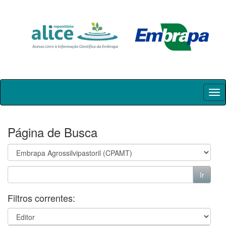
Skip
navigation
Página de Busca
Filtros correntes: