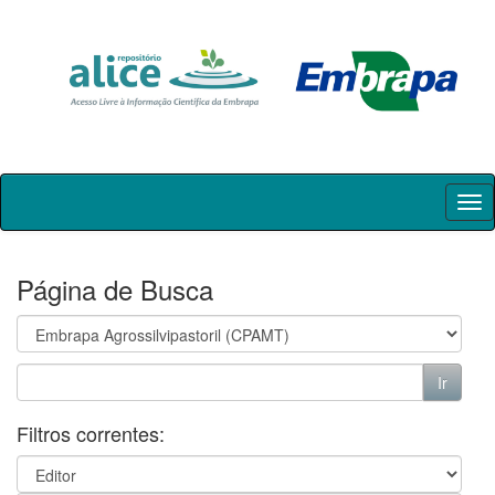
Skip
navigation
Página de Busca
Filtros correntes: