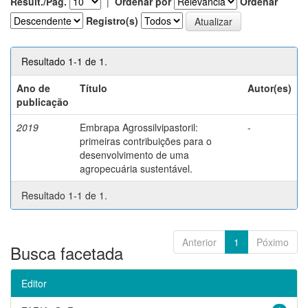
Result./Pág.
|
Ordenar por
Ordenar
Registro(s)
Resultado 1-1 de 1.
Ano de
Título
Autor(es)
publicação
2019
Embrapa Agrossilvipastoril:
-
primeiras contribuições para o
desenvolvimento de uma
agropecuária sustentável.
Resultado 1-1 de 1.
Anterior
1
Póximo
Busca facetada
Editor