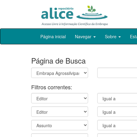
Skip
Página inicial
Navegar
Sobre
Est
navigation
Página de Busca
Filtros correntes: