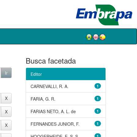
Busca facetada
Editor
CARNEVALLI, R. A.
1
FARIA, G. R.
1
FARIAS NETO, A. L. de
1
FERNANDES JUNIOR, F.
1
HOOGERHEIDE, E. S. S.
1