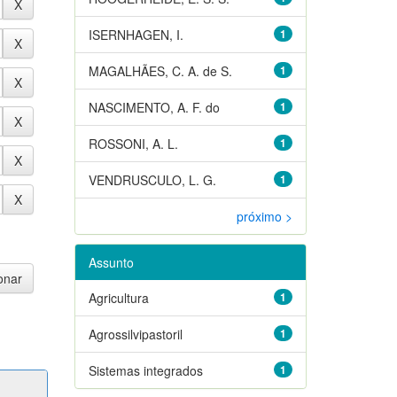
ISERNHAGEN, I.
1
MAGALHÃES, C. A. de S.
1
NASCIMENTO, A. F. do
1
ROSSONI, A. L.
1
VENDRUSCULO, L. G.
1
próximo >
Assunto
Agricultura
1
Agrossilvipastoril
1
Sistemas integrados
1