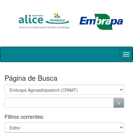
Skip
navigation
Página de Busca
Filtros correntes: