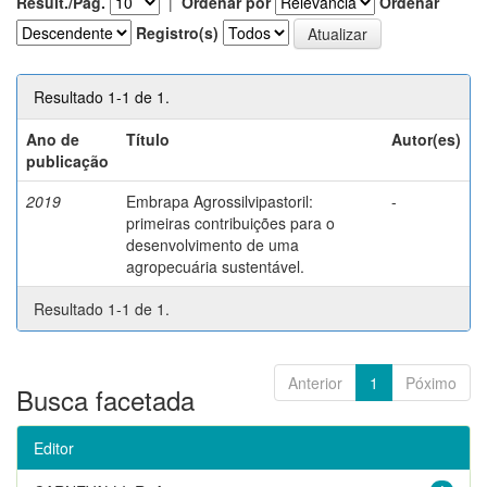
Result./Pág.
|
Ordenar por
Ordenar
Registro(s)
Resultado 1-1 de 1.
Ano de
Título
Autor(es)
publicação
2019
Embrapa Agrossilvipastoril:
-
primeiras contribuições para o
desenvolvimento de uma
agropecuária sustentável.
Resultado 1-1 de 1.
Anterior
1
Póximo
Busca facetada
Editor