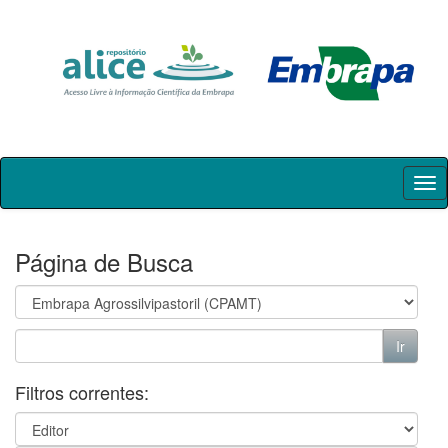
Skip
navigation
Página de Busca
Filtros correntes: