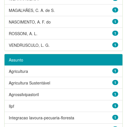
MAGALHÃES, C. A. de S.
1
NASCIMENTO, A. F. do
1
ROSSONI, A. L.
1
VENDRUSCULO, L. G.
1
Assunto
Agricultura
1
Agricultura Sustentável
1
Agrossilvipastoril
1
Ilpf
1
Integracao lavoura-pecuaria-floresta
1