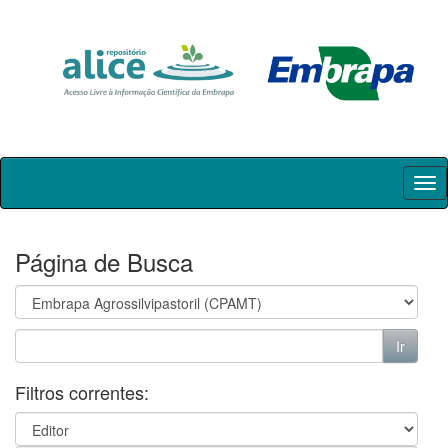
Skip
navigation
Página de Busca
Filtros correntes: