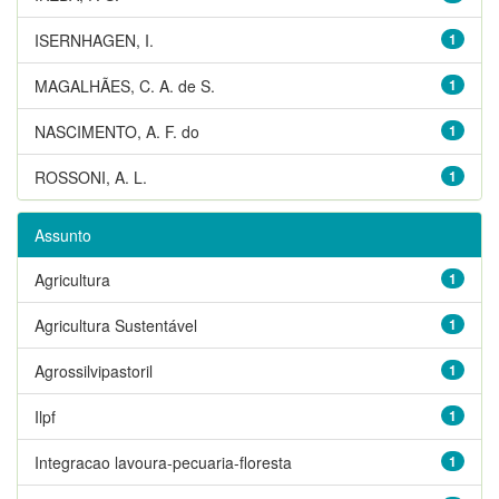
ISERNHAGEN, I.
1
MAGALHÃES, C. A. de S.
1
NASCIMENTO, A. F. do
1
ROSSONI, A. L.
1
Assunto
Agricultura
1
Agricultura Sustentável
1
Agrossilvipastoril
1
Ilpf
1
Integracao lavoura-pecuaria-floresta
1