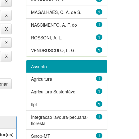
MAGALHÃES, C. A. de S.
1
NASCIMENTO, A. F. do
1
ROSSONI, A. L.
1
VENDRUSCULO, L. G.
1
Assunto
Agricultura
1
Agricultura Sustentável
1
Ilpf
1
Integracao lavoura-pecuaria-
1
floresta
tor(es)
Sinop-MT
1