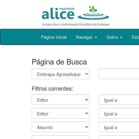
Skip
Página inicial
Navegar
Sobre
Est
navigation
Página de Busca
Filtros correntes: