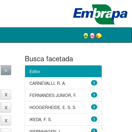
Busca facetada
Editor
CARNEVALLI, R. A.
1
FERNANDES JUNIOR, F.
1
HOOGERHEIDE, E. S. S.
1
IKEDA, F. S.
1
ISERNHAGEN, I.
1