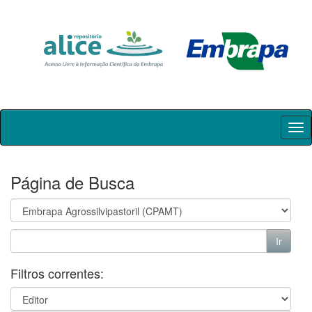
Skip
navigation
Página de Busca
Filtros correntes: