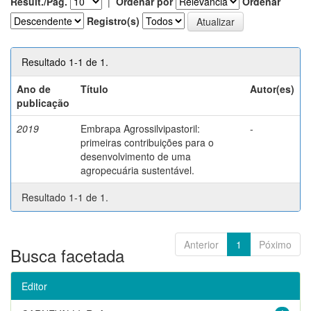
Result./Pág.
|
Ordenar por
Ordenar
Registro(s)
Resultado 1-1 de 1.
Ano de
Título
Autor(es)
publicação
2019
Embrapa Agrossilvipastoril:
-
primeiras contribuições para o
desenvolvimento de uma
agropecuária sustentável.
Resultado 1-1 de 1.
Anterior
1
Póximo
Busca facetada
Editor