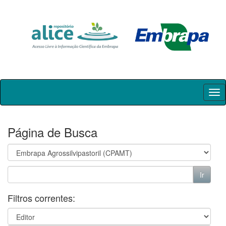
Skip
navigation
Página de Busca
Filtros correntes: