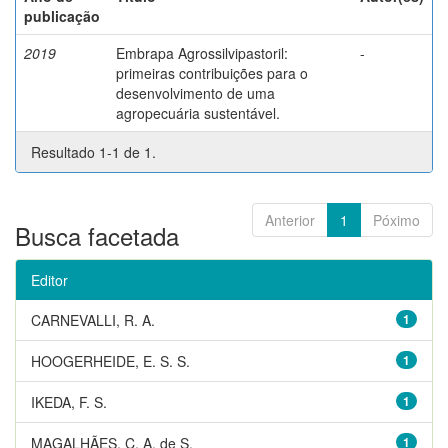
publicação
2019
Embrapa Agrossilvipastoril:
-
primeiras contribuições para o
desenvolvimento de uma
agropecuária sustentável.
Resultado 1-1 de 1.
Anterior
1
Póximo
Busca facetada
Editor
CARNEVALLI, R. A.
1
HOOGERHEIDE, E. S. S.
1
IKEDA, F. S.
1
MAGALHÃES, C. A. de S.
1