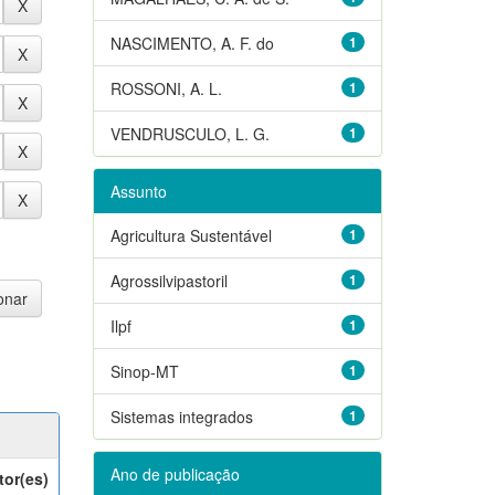
NASCIMENTO, A. F. do
1
ROSSONI, A. L.
1
VENDRUSCULO, L. G.
1
Assunto
Agricultura Sustentável
1
Agrossilvipastoril
1
Ilpf
1
Sinop-MT
1
Sistemas integrados
1
Ano de publicação
tor(es)