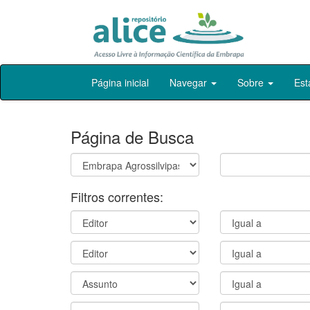
Skip
Página inicial
Navegar
Sobre
Est
navigation
Página de Busca
Filtros correntes: