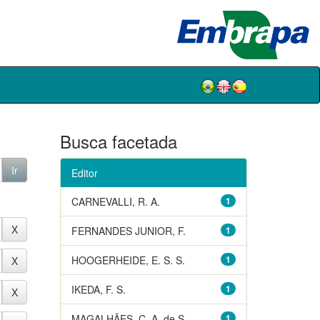
Busca facetada
Editor
CARNEVALLI, R. A.
1
FERNANDES JUNIOR, F.
1
HOOGERHEIDE, E. S. S.
1
IKEDA, F. S.
1
MAGALHÃES, C. A. de S.
1