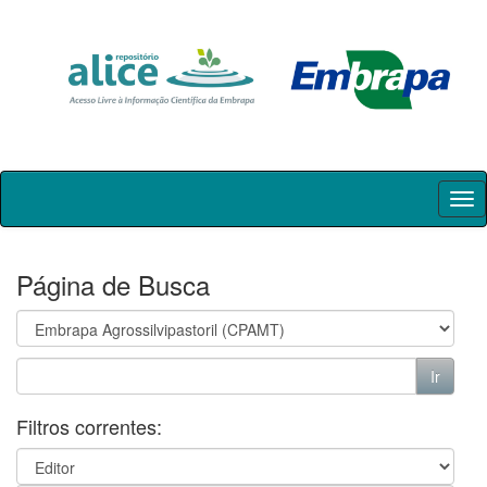
Skip
navigation
Página de Busca
Filtros correntes: