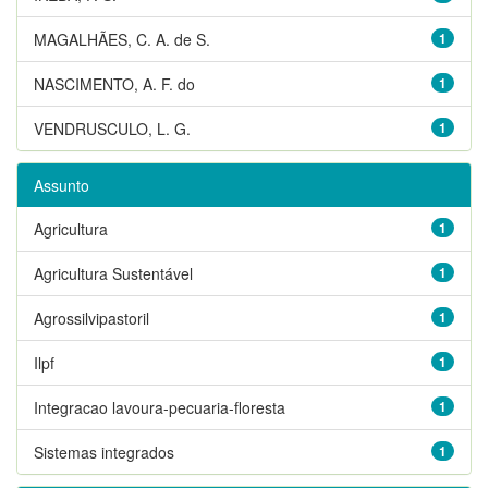
MAGALHÃES, C. A. de S.
1
NASCIMENTO, A. F. do
1
VENDRUSCULO, L. G.
1
Assunto
Agricultura
1
Agricultura Sustentável
1
Agrossilvipastoril
1
Ilpf
1
Integracao lavoura-pecuaria-floresta
1
Sistemas integrados
1