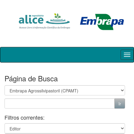
Skip
navigation
Página de Busca
Filtros correntes: