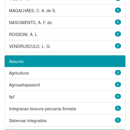
MAGALHÃES, C. A. de S.
1
NASCIMENTO, A. F. do
1
ROSSONI, A. L.
1
VENDRUSCULO, L. G.
1
Assunto
Agricultura
1
Agrossilvipastoril
1
Ilpf
1
Integracao lavoura-pecuaria-floresta
1
Sistemas integrados
1