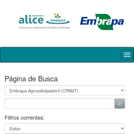
Skip
navigation
Página de Busca
Filtros correntes: