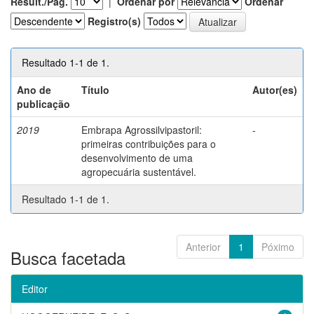
Result./Pág.
|
Ordenar por
Ordenar
Registro(s)
Resultado 1-1 de 1.
Ano de
Título
Autor(es)
publicação
2019
Embrapa Agrossilvipastoril:
-
primeiras contribuições para o
desenvolvimento de uma
agropecuária sustentável.
Resultado 1-1 de 1.
Anterior
1
Póximo
Busca facetada
Editor