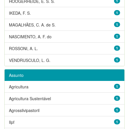
HOOGERHEIDE, E. S. S.
1
IKEDA, F. S.
1
MAGALHÃES, C. A. de S.
1
NASCIMENTO, A. F. do
1
ROSSONI, A. L.
1
VENDRUSCULO, L. G.
1
Assunto
Agricultura
1
Agricultura Sustentável
1
Agrossilvipastoril
1
Ilpf
1