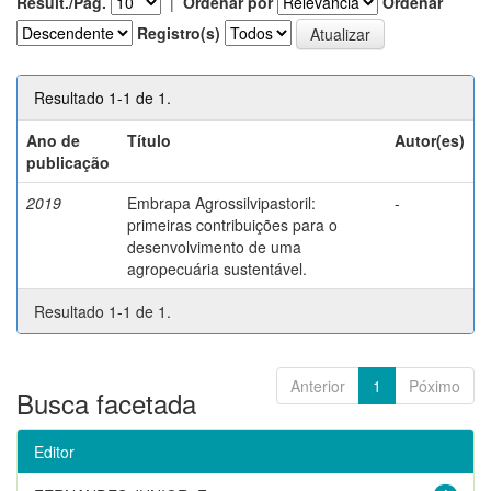
Result./Pág.
|
Ordenar por
Ordenar
Registro(s)
Resultado 1-1 de 1.
Ano de
Título
Autor(es)
publicação
2019
Embrapa Agrossilvipastoril:
-
primeiras contribuições para o
desenvolvimento de uma
agropecuária sustentável.
Resultado 1-1 de 1.
Anterior
1
Póximo
Busca facetada
Editor