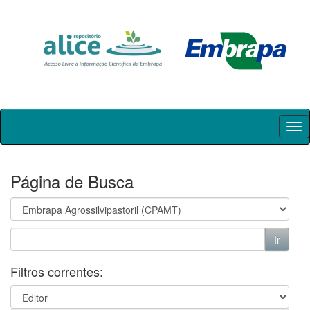
Skip
navigation
Página de Busca
Filtros correntes: