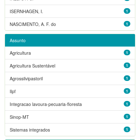
ISERNHAGEN, I.
1
NASCIMENTO, A. F. do
1
Assunto
Agricultura
1
Agricultura Sustentável
1
Agrossilvipastoril
1
Ilpf
1
Integracao lavoura-pecuaria-floresta
1
Sinop-MT
1
Sistemas integrados
1