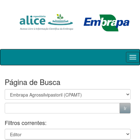
Skip
navigation
Página de Busca
Filtros correntes: