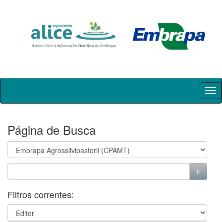
Skip
navigation
Página de Busca
Filtros correntes: