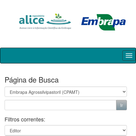
Skip
navigation
Página de Busca
Filtros correntes: