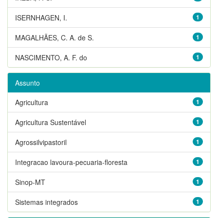
ISERNHAGEN, I.
1
MAGALHÃES, C. A. de S.
1
NASCIMENTO, A. F. do
1
Assunto
Agricultura
1
Agricultura Sustentável
1
Agrossilvipastoril
1
Integracao lavoura-pecuaria-floresta
1
Sinop-MT
1
Sistemas integrados
1