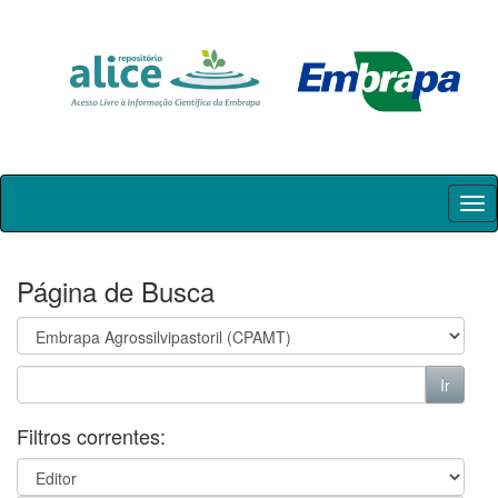
Skip
navigation
Página de Busca
Filtros correntes: