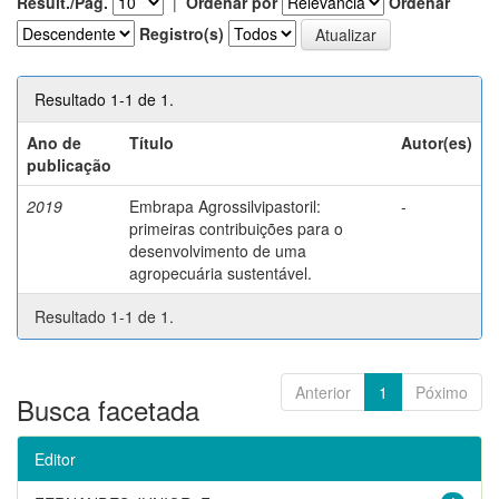
Result./Pág.
|
Ordenar por
Ordenar
Registro(s)
Resultado 1-1 de 1.
Ano de
Título
Autor(es)
publicação
2019
Embrapa Agrossilvipastoril:
-
primeiras contribuições para o
desenvolvimento de uma
agropecuária sustentável.
Resultado 1-1 de 1.
Anterior
1
Póximo
Busca facetada
Editor