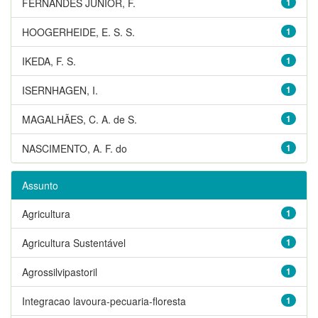
FERNANDES JUNIOR, F.
1
HOOGERHEIDE, E. S. S.
1
IKEDA, F. S.
1
ISERNHAGEN, I.
1
MAGALHÃES, C. A. de S.
1
NASCIMENTO, A. F. do
1
Assunto
Agricultura
1
Agricultura Sustentável
1
Agrossilvipastoril
1
Integracao lavoura-pecuaria-floresta
1