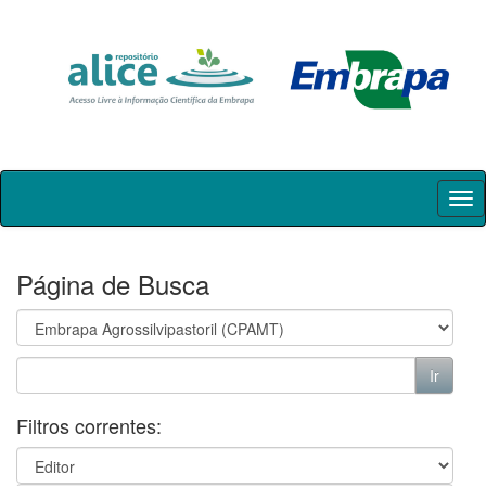
Skip
navigation
Página de Busca
Filtros correntes: