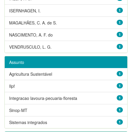
ISERNHAGEN, I.
1
MAGALHÃES, C. A. de S.
1
NASCIMENTO, A. F. do
1
VENDRUSCULO, L. G.
1
Assunto
Agricultura Sustentável
1
Ilpf
1
Integracao lavoura-pecuaria-floresta
1
Sinop-MT
1
Sistemas integrados
1