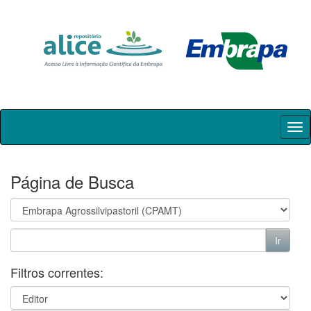
Skip
navigation
Página de Busca
Filtros correntes: