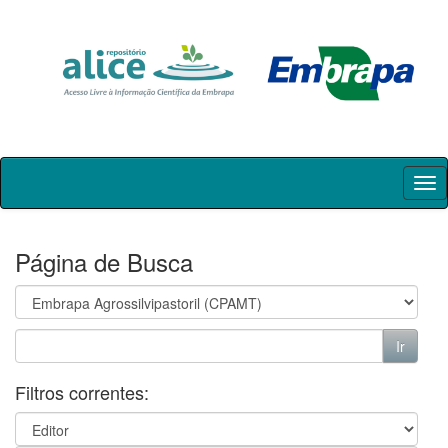
Skip
navigation
Página de Busca
Filtros correntes: