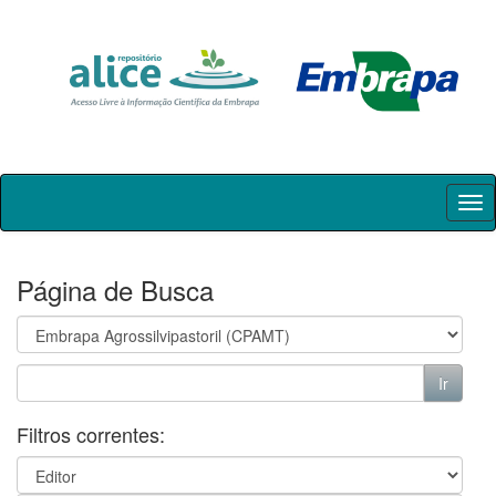
Skip
navigation
Página de Busca
Filtros correntes: