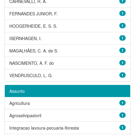
CARNEVALLI, R. A.
1
FERNANDES JUNIOR, F.
1
HOOGERHEIDE, E. S. S.
1
ISERNHAGEN, I.
1
MAGALHÃES, C. A. de S.
1
NASCIMENTO, A. F. do
1
VENDRUSCULO, L. G.
1
Assunto
Agricultura
1
Agrossilvipastoril
1
Integracao lavoura-pecuaria-floresta
1