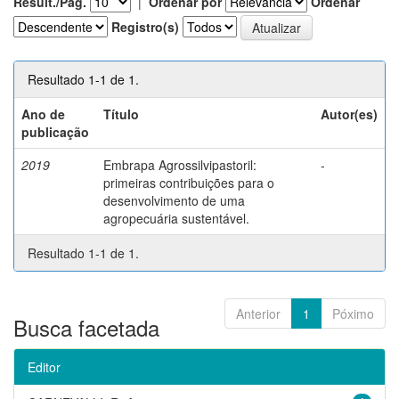
Result./Pág.
|
Ordenar por
Ordenar
Registro(s)
Resultado 1-1 de 1.
Ano de
Título
Autor(es)
publicação
2019
Embrapa Agrossilvipastoril:
-
primeiras contribuições para o
desenvolvimento de uma
agropecuária sustentável.
Resultado 1-1 de 1.
Anterior
1
Póximo
Busca facetada
Editor