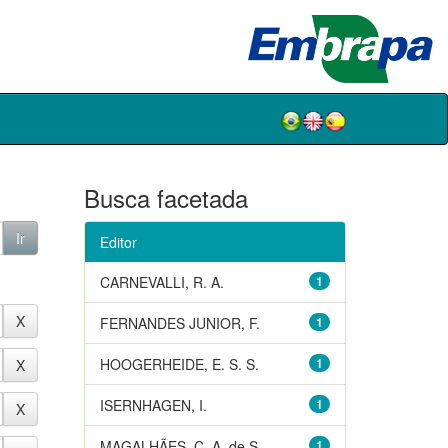
Busca facetada
Editor
CARNEVALLI, R. A.
1
FERNANDES JUNIOR, F.
1
HOOGERHEIDE, E. S. S.
1
ISERNHAGEN, I.
1
MAGALHÃES, C. A. de S.
1