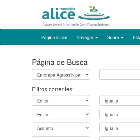
Skip
Página inicial
Navegar
Sobre
Est
navigation
Página de Busca
Filtros correntes: