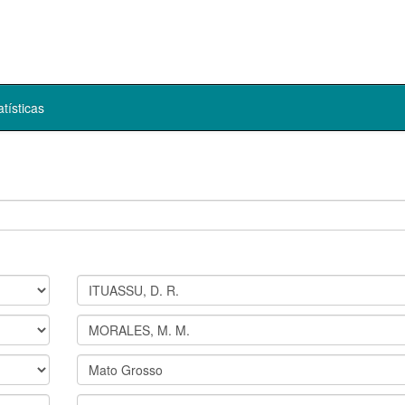
atísticas