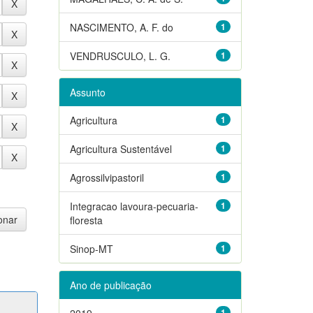
NASCIMENTO, A. F. do
1
VENDRUSCULO, L. G.
1
Assunto
Agricultura
1
Agricultura Sustentável
1
Agrossilvipastoril
1
Integracao lavoura-pecuaria-
1
floresta
Sinop-MT
1
Ano de publicação
2019
1