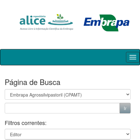
Skip
navigation
Página de Busca
Filtros correntes: