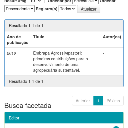
Result./Pág.
|
Ordenar por
Ordenar
Registro(s)
Resultado 1-1 de 1.
Ano de
Título
Autor(es)
publicação
2019
Embrapa Agrossilvipastoril:
-
primeiras contribuições para o
desenvolvimento de uma
agropecuária sustentável.
Resultado 1-1 de 1.
Anterior
1
Póximo
Busca facetada
Editor