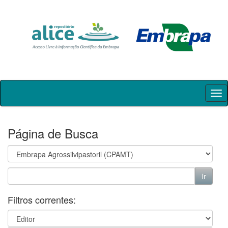
Skip
navigation
Página de Busca
Filtros correntes: