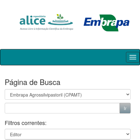
Skip
navigation
Página de Busca
Filtros correntes: