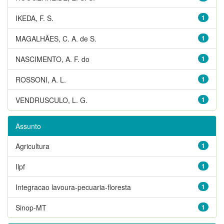
IKEDA, F. S.
1
MAGALHÃES, C. A. de S.
1
NASCIMENTO, A. F. do
1
ROSSONI, A. L.
1
VENDRUSCULO, L. G.
1
Assunto
Agricultura
1
Ilpf
1
Integracao lavoura-pecuaria-floresta
1
Sinop-MT
1