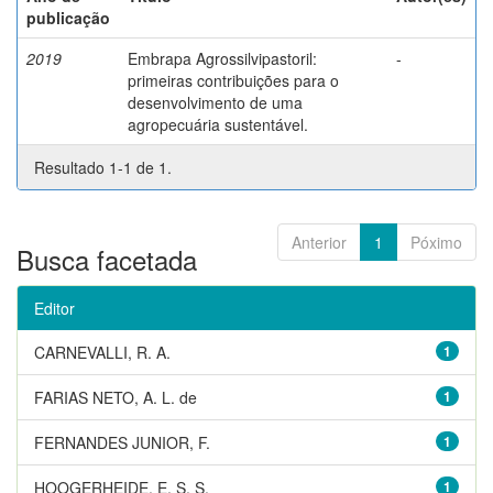
publicação
2019
Embrapa Agrossilvipastoril:
-
primeiras contribuições para o
desenvolvimento de uma
agropecuária sustentável.
Resultado 1-1 de 1.
Anterior
1
Póximo
Busca facetada
Editor
CARNEVALLI, R. A.
1
FARIAS NETO, A. L. de
1
FERNANDES JUNIOR, F.
1
HOOGERHEIDE, E. S. S.
1