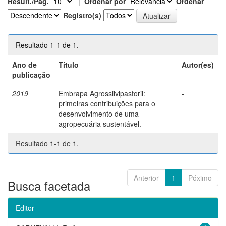
Result./Pág.
|
Ordenar por
Ordenar
Registro(s)
Resultado 1-1 de 1.
Ano de
Título
Autor(es)
publicação
2019
Embrapa Agrossilvipastoril:
-
primeiras contribuições para o
desenvolvimento de uma
agropecuária sustentável.
Resultado 1-1 de 1.
Anterior
1
Póximo
Busca facetada
Editor