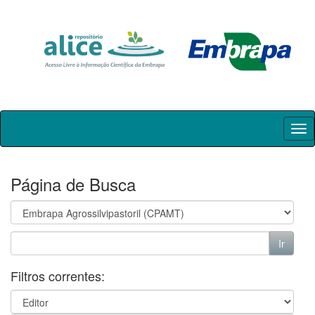
Skip
navigation
Página de Busca
Filtros correntes: