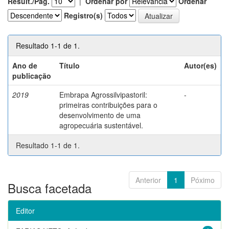
Result./Pág.
|
Ordenar por
Ordenar
Registro(s)
Resultado 1-1 de 1.
Ano de
Título
Autor(es)
publicação
2019
Embrapa Agrossilvipastoril:
-
primeiras contribuições para o
desenvolvimento de uma
agropecuária sustentável.
Resultado 1-1 de 1.
Anterior
1
Póximo
Busca facetada
Editor