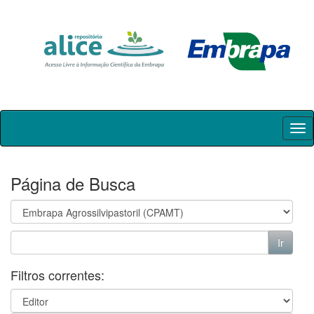
Skip
navigation
Página de Busca
Filtros correntes: