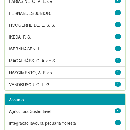
FARIAS NETO, A. L. de
1
FERNANDES JUNIOR, F.
1
HOOGERHEIDE, E. S. S.
1
IKEDA, F. S.
1
ISERNHAGEN, I.
1
MAGALHÃES, C. A. de S.
1
NASCIMENTO, A. F. do
1
VENDRUSCULO, L. G.
1
Assunto
Agricultura Sustentável
1
Integracao lavoura-pecuaria-floresta
1