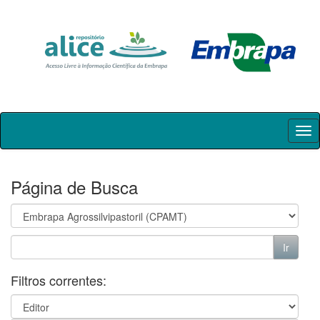
Skip
navigation
Página de Busca
Filtros correntes: