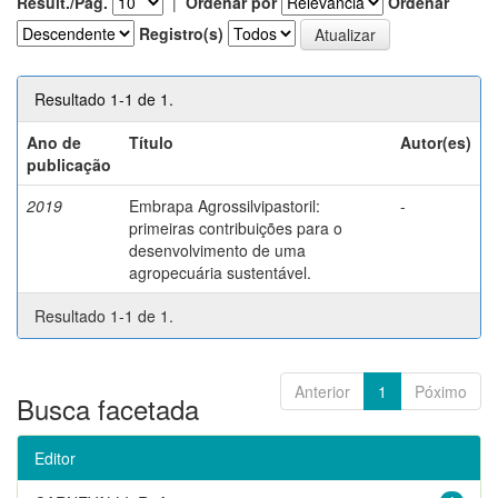
Result./Pág.
|
Ordenar por
Ordenar
Registro(s)
Resultado 1-1 de 1.
Ano de
Título
Autor(es)
publicação
2019
Embrapa Agrossilvipastoril:
-
primeiras contribuições para o
desenvolvimento de uma
agropecuária sustentável.
Resultado 1-1 de 1.
Anterior
1
Póximo
Busca facetada
Editor