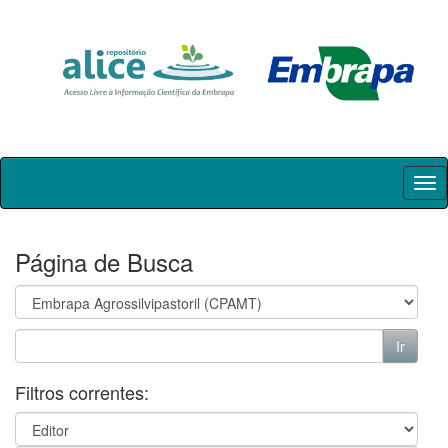
Skip
navigation
Página de Busca
Filtros correntes: