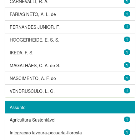
CARNEVALLI, R. A.
1
FARIAS NETO, A. L. de
1
FERNANDES JUNIOR, F.
1
HOOGERHEIDE, E. S. S.
1
IKEDA, F. S.
1
MAGALHÃES, C. A. de S.
1
NASCIMENTO, A. F. do
1
VENDRUSCULO, L. G.
1
Assunto
Agricultura Sustentável
1
Integracao lavoura-pecuaria-floresta
1