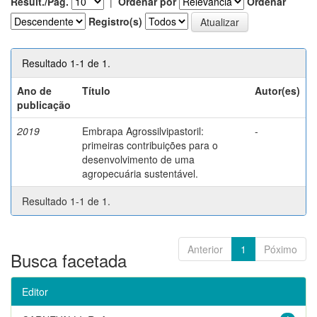
Result./Pág.
|
Ordenar por
Ordenar
Registro(s)
Resultado 1-1 de 1.
Ano de
Título
Autor(es)
publicação
2019
Embrapa Agrossilvipastoril:
-
primeiras contribuições para o
desenvolvimento de uma
agropecuária sustentável.
Resultado 1-1 de 1.
Anterior
1
Póximo
Busca facetada
Editor