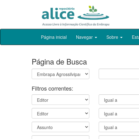
Skip
Página inicial
Navegar
Sobre
Est
navigation
Página de Busca
Filtros correntes: