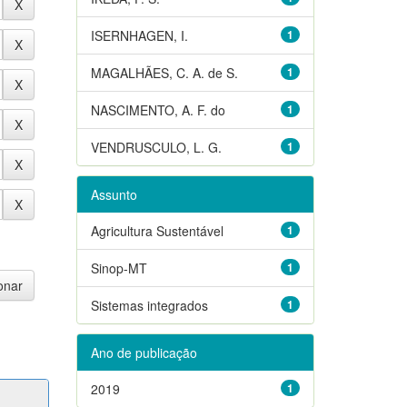
ISERNHAGEN, I.
1
MAGALHÃES, C. A. de S.
1
NASCIMENTO, A. F. do
1
VENDRUSCULO, L. G.
1
Assunto
Agricultura Sustentável
1
Sinop-MT
1
Sistemas integrados
1
Ano de publicação
2019
1