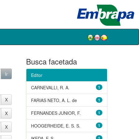
Busca facetada
Editor
CARNEVALLI, R. A.
1
FARIAS NETO, A. L. de
1
FERNANDES JUNIOR, F.
1
HOOGERHEIDE, E. S. S.
1
IKEDA, F. S.
1