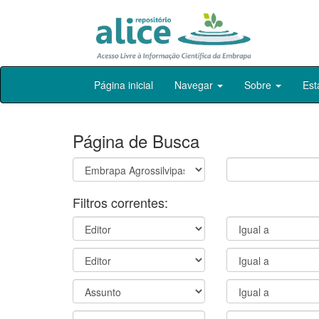
Skip
Página inicial
Navegar
Sobre
Est
navigation
Página de Busca
Filtros correntes: