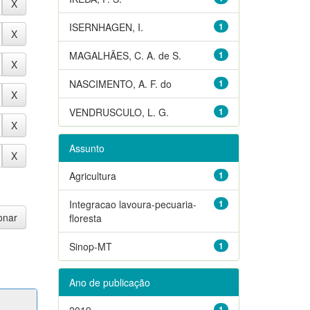
ISERNHAGEN, I.
1
MAGALHÃES, C. A. de S.
1
NASCIMENTO, A. F. do
1
VENDRUSCULO, L. G.
1
Assunto
Agricultura
1
Integracao lavoura-pecuaria-
1
floresta
Sinop-MT
1
Ano de publicação
2019
1