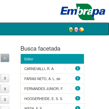
Busca facetada
Editor
CARNEVALLI, R. A.
1
FARIAS NETO, A. L. de
1
FERNANDES JUNIOR, F.
1
HOOGERHEIDE, E. S. S.
1
IKEDA, F. S.
1