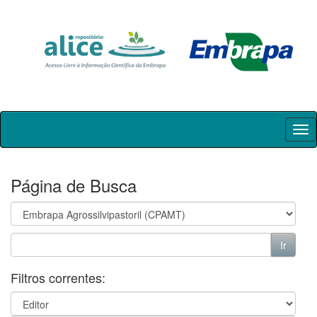
Skip
navigation
Página de Busca
Filtros correntes: