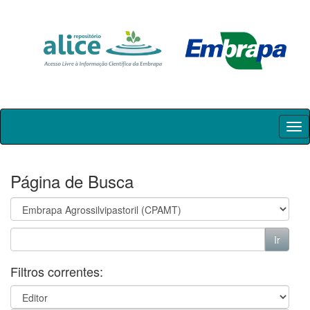
Skip
navigation
Página de Busca
Filtros correntes: