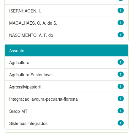
ISERNHAGEN, I.
1
MAGALHÃES, C. A. de S.
1
NASCIMENTO, A. F. do
1
Assunto
Agricultura
1
Agricultura Sustentável
1
Agrossilvipastoril
1
Integracao lavoura-pecuaria-floresta
1
Sinop-MT
1
Sistemas integrados
1