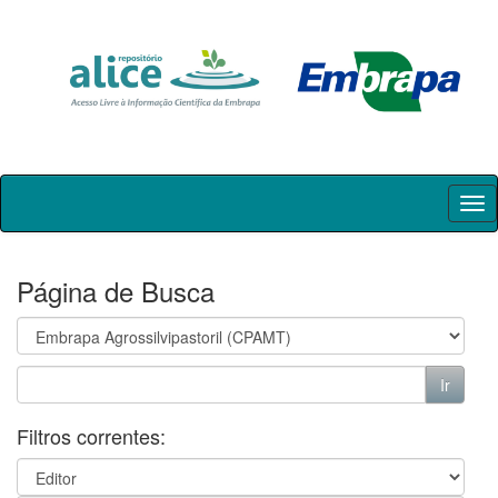
Skip
navigation
Página de Busca
Filtros correntes: