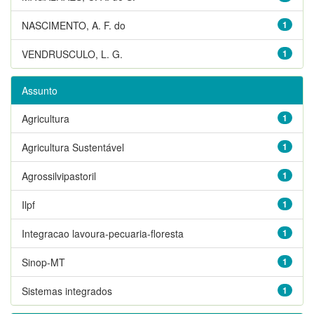
NASCIMENTO, A. F. do
1
VENDRUSCULO, L. G.
1
Assunto
Agricultura
1
Agricultura Sustentável
1
Agrossilvipastoril
1
Ilpf
1
Integracao lavoura-pecuaria-floresta
1
Sinop-MT
1
Sistemas integrados
1