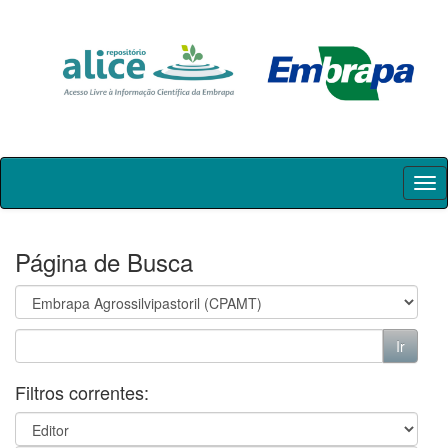
Skip
navigation
Página de Busca
Filtros correntes: