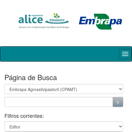
Skip
navigation
Página de Busca
Filtros correntes: