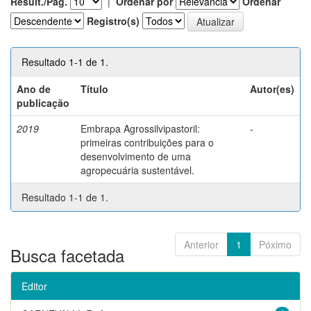
Result./Pág.
|
Ordenar por
Ordenar
Registro(s)
Resultado 1-1 de 1.
Ano de
Título
Autor(es)
publicação
2019
Embrapa Agrossilvipastoril:
-
primeiras contribuições para o
desenvolvimento de uma
agropecuária sustentável.
Resultado 1-1 de 1.
Anterior
1
Póximo
Busca facetada
Editor