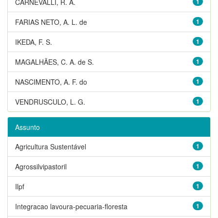
CARNEVALLI, R. A.
1
FARIAS NETO, A. L. de
1
IKEDA, F. S.
1
MAGALHÃES, C. A. de S.
1
NASCIMENTO, A. F. do
1
VENDRUSCULO, L. G.
1
Assunto
Agricultura Sustentável
1
Agrossilvipastoril
1
Ilpf
1
Integracao lavoura-pecuaria-floresta
1