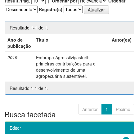
Result./Pág.
|
Ordenar por
Ordenar
Registro(s)
Resultado 1-1 de 1.
Ano de
Título
Autor(es)
publicação
2019
Embrapa Agrossilvipastoril:
-
primeiras contribuições para o
desenvolvimento de uma
agropecuária sustentável.
Resultado 1-1 de 1.
Anterior
1
Póximo
Busca facetada
Editor