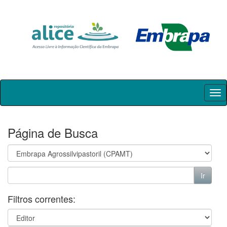
Skip
navigation
Página de Busca
Filtros correntes: