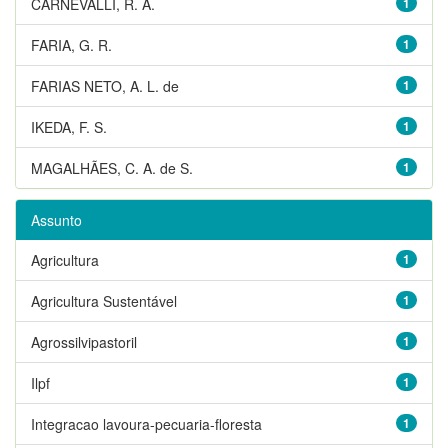
CARNEVALLI, R. A.
1
FARIA, G. R.
1
FARIAS NETO, A. L. de
1
IKEDA, F. S.
1
MAGALHÃES, C. A. de S.
1
Assunto
Agricultura
1
Agricultura Sustentável
1
Agrossilvipastoril
1
Ilpf
1
Integracao lavoura-pecuaria-floresta
1