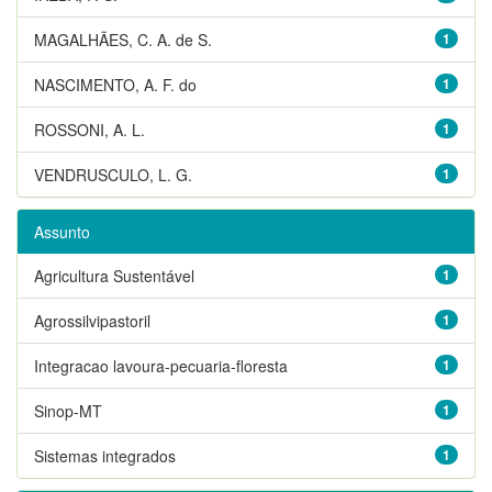
MAGALHÃES, C. A. de S.
1
NASCIMENTO, A. F. do
1
ROSSONI, A. L.
1
VENDRUSCULO, L. G.
1
Assunto
Agricultura Sustentável
1
Agrossilvipastoril
1
Integracao lavoura-pecuaria-floresta
1
Sinop-MT
1
Sistemas integrados
1