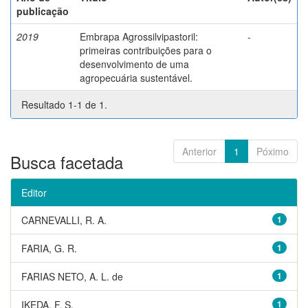
publicação
2019
Embrapa Agrossilvipastoril:
-
primeiras contribuições para o
desenvolvimento de uma
agropecuária sustentável.
Resultado 1-1 de 1.
Anterior
1
Póximo
Busca facetada
Editor
CARNEVALLI, R. A.
1
FARIA, G. R.
1
FARIAS NETO, A. L. de
1
IKEDA, F. S.
1