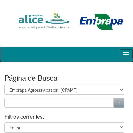
Skip
navigation
Página de Busca
Filtros correntes: