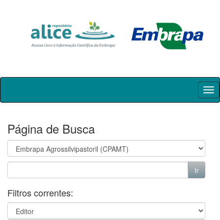
Skip
navigation
Página de Busca
Filtros correntes: