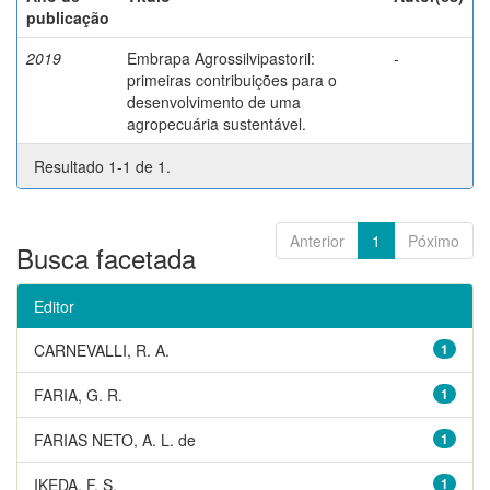
publicação
2019
Embrapa Agrossilvipastoril:
-
primeiras contribuições para o
desenvolvimento de uma
agropecuária sustentável.
Resultado 1-1 de 1.
Anterior
1
Póximo
Busca facetada
Editor
CARNEVALLI, R. A.
1
FARIA, G. R.
1
FARIAS NETO, A. L. de
1
IKEDA, F. S.
1