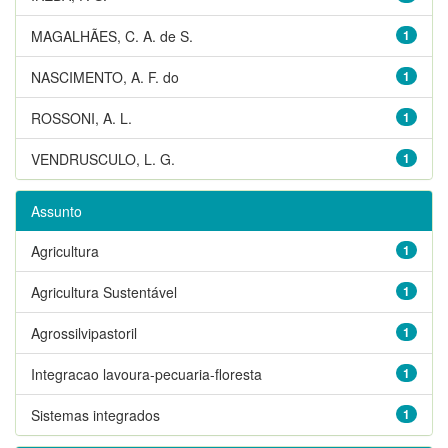
MAGALHÃES, C. A. de S.
1
NASCIMENTO, A. F. do
1
ROSSONI, A. L.
1
VENDRUSCULO, L. G.
1
Assunto
Agricultura
1
Agricultura Sustentável
1
Agrossilvipastoril
1
Integracao lavoura-pecuaria-floresta
1
Sistemas integrados
1