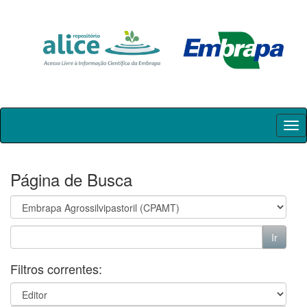
Skip
navigation
Página de Busca
Filtros correntes: