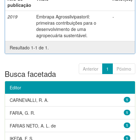
publicação
2019
Embrapa Agrossilvipastoril:
-
primeiras contribuições para o
desenvolvimento de uma
agropecuária sustentável.
Resultado 1-1 de 1.
Anterior
1
Póximo
Busca facetada
Editor
CARNEVALLI, R. A.
1
FARIA, G. R.
1
FARIAS NETO, A. L. de
1
IKEDA, F. S.
1