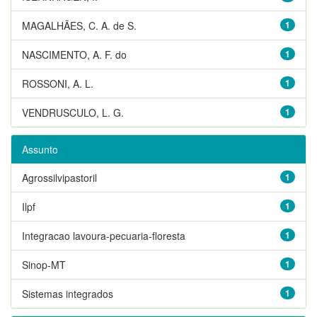
MAGALHÃES, C. A. de S.
1
NASCIMENTO, A. F. do
1
ROSSONI, A. L.
1
VENDRUSCULO, L. G.
1
Assunto
Agrossilvipastoril
1
Ilpf
1
Integracao lavoura-pecuaria-floresta
1
Sinop-MT
1
Sistemas integrados
1