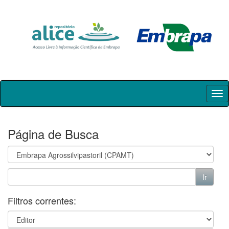
Skip
navigation
Página de Busca
Filtros correntes: