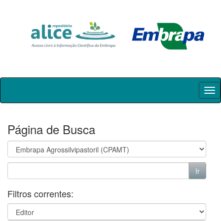
Skip
navigation
Página de Busca
Filtros correntes: